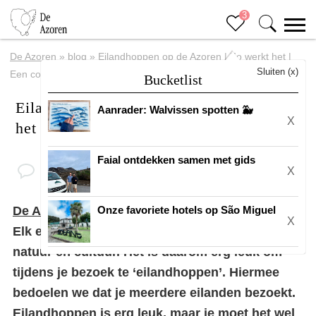
3
De Azoren
»
blog
»
Eilandhoppen op de Azoren | Zo werkt het |
Sluiten (x)
Een complete gids
Bucketlist
Eilandhoppen op de Azoren | Zo werkt
Aanrader: Walvissen spotten 🐳
X
het | Een complete gids
Faial ontdekken samen met gids
X
De Azoren
telt in totaal 9 verschillende eilanden.
Onze favoriete hotels op São Miguel
X
Elk eiland heeft weer z’n unieke eigenschappen,
natuur en cultuur. Het is daarom erg leuk om
tijdens je bezoek te ‘eilandhoppen’. Hiermee
bedoelen we dat je meerdere eilanden bezoekt.
Eilandhoppen is erg leuk, maar je moet het wel