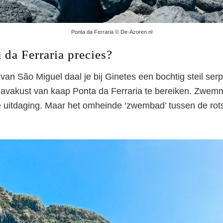
Ponta da Ferraria © De-Azoren.nl
 da Ferraria precies?
van São Miguel daal je bij Ginetes een bochtig steil ser
lavakust van kaap Ponta da Ferraria te bereiken. Zwemm
e uitdaging. Maar het omheinde ‘zwembad’ tussen de rots
nta da Ferraria: uni