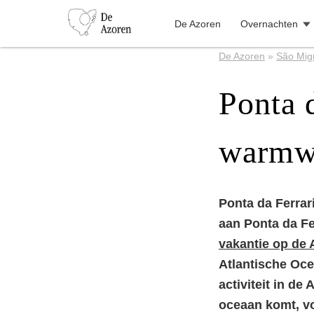
De Azoren
Overnachten
De Azoren
»
São Mig
Ponta 
warmwa
Ponta da Ferrar
aan Ponta da Fe
vakantie op de 
Atlantische Oc
activiteit in de
oceaan komt, vo