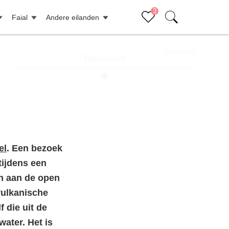
3
Faial
Andere eilanden
Sluiten (x)
Bucketlist
Aanrader: Walvissen spotten 🐳
X
Faial ontdekken samen met gids
X
el
. Een bezoek
Onze favoriete hotels op São Miguel
X
tijdens een
en aan de open
vulkanische
f die uit de
ater. Het is