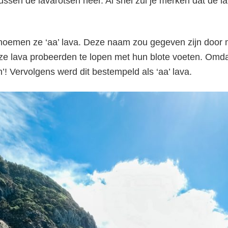
sen de lavarotsen neer. Al snel zul je merken dat de lava
noemen ze ‘aa’ lava. Deze naam zou gegeven zijn door 
e lava probeerden te lopen met hun blote voeten. Omdat d
h’! Vervolgens werd dit bestempeld als ‘aa’ lava.