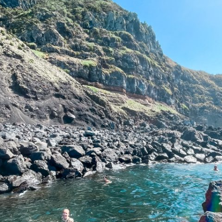
warmwaterbron in d
Oceaan