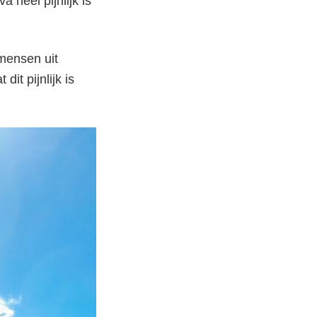
 heel pijnlijk is
mensen uit
it pijnlijk is