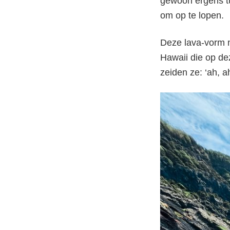
gewoon ergens tus
om op te lopen.
Deze lava-vorm 
Hawaii die op dez
zeiden ze: ‘ah, a