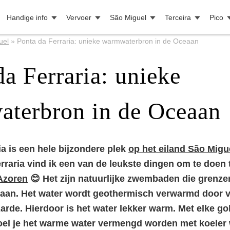
Handige info
Vervoer
São Miguel
Terceira
Pico
uel
»
Ponta da Ferraria: unieke warmwaterbron in de Oceaan
da Ferraria: unieke
terbron in de Oceaan
ia is een hele bijzondere plek
op het eiland São Migu
rraria vind ik een van de leukste dingen om te doen 
Azoren
😊 Het zijn natuurlijke zwembaden die grenz
eaan. Het water wordt geothermisch verwarmd door 
 Aarde. Hierdoor is het water lekker warm. Met elke gol
el je het warme water vermengd worden met koeler w