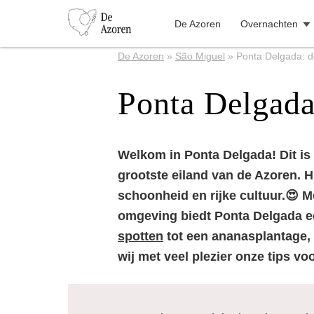
De Azoren
Overnachten
De Azoren
»
São Miguel
»
Ponta Delgada: d
Ponta Delgada
Welkom in Ponta Delgada! Dit is
grootste eiland van de Azoren. Hi
schoonheid en rijke cultuur.😍 M
omgeving biedt Ponta Delgada ee
spotten
tot een ananasplantage, e
wij met veel plezier onze tips voo