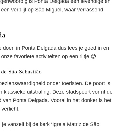
Tegenwoordig is Ponta Delgada een levendige en
een verblijf op São Miguel, waar verrassend
ofdstad van São Mig
da
 te doen in Ponta Delgada dus lees je goed in en
onze favoriete activiteiten op een rijtje 😊
 de São Sebastião
bezienswaardigheid onder toeristen. De poort is
n klassieke uitstraling. Deze stadspoort vormt de
d van Ponta Delgada. Vooral in het donker is het
verlicht.
je vanzelf bij de kerk ‘Igreja Matriz de São