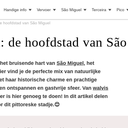
Handige info
Vervoer
São Miguel
Terceira
Pico
e hoofdstad van São Miguel
: de hoofdstad van Sã
 het bruisende hart van
São Miguel
, het
er vind je de perfecte mix van natuurlijke
et haar historische charme en prachtige
n ontspannen en gastvrije sfeer. Van
walvis
r is hier genoeg te doen! In dit artikel delen
r dit pittoreske stadje.😊