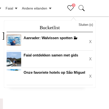
3
Faial
Andere eilanden
Sluiten (x)
Bucketlist
o Miguel
Aanrader: Walvissen spotten 🐳
X
Faial ontdekken samen met gids
X
Onze favoriete hotels op São Miguel
X