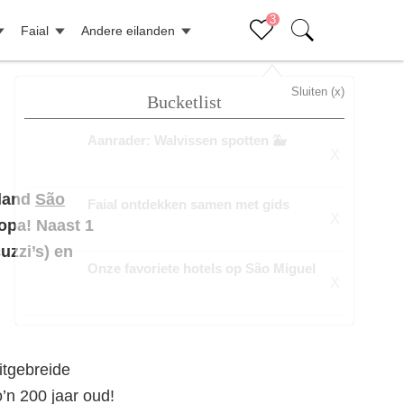
3
Faial
Andere eilanden
Sluiten (x)
Bucketlist
Aanrader: Walvissen spotten 🐳
X
iland
São
Faial ontdekken samen met gids
X
opa! Naast 1
uzzi’s) en
Onze favoriete hotels op São Miguel
X
itgebreide
’n 200 jaar oud!