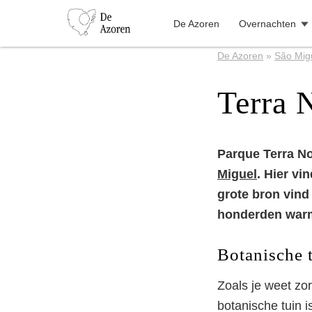
De Azoren
Overnachten
De Azoren
»
São Mig
Terra 
Parque Terra No
Miguel
. Hier v
grote bron vind 
honderden warm
Botanische 
Zoals je weet zo
botanische tuin i