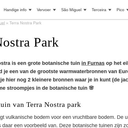
Handige info
Vervoer
São Miguel
Terceira
Pico
uel
»
Terra Nostra Park
Nostra Park
stra is een grote botanische tuin
in Furnas
op het e
ind je een van de grootste warmwaterbronnen van Eur
je hier nog 2 kleinere bronnen waar je in kunt (de jac
e stroompjes in de botanische tuin 🌸
tuin van Terra Nostra park
rgt vulkanische bodem voor een vruchtbare bodem. De u
s daar een voorbeeld van. Deze botanische tuinen zijn zo