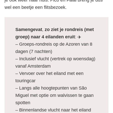
je ook weer naar huis. Pico en Faial breng je dus
wel een beetje een flitsbezoek.
Samengevat
,
zo ziet je rondreis (met
groep) naar 4 eilanden eruit
: ✈️
– Groeps-rondreis op de Azoren van 8
dagen (7 nachten)
– Inclusief vlucht (vertrek op woensdag)
vanaf Amsterdam
– Vervoer over het eiland met een
touringcar
– Langs alle hoogtepunten van São
Miguel met optie om walvissen te gaan
spotten
– Binnenlandse vlucht naar het eiland