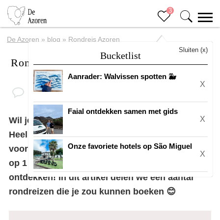
3
De Azoren
»
blog
»
Rondreis Azoren
Sluiten (x)
Bucketlist
Rondreis Azoren
Aanrader: Walvissen spotten 🐳
X
Faial ontdekken samen met gids
X
Wil je een rondreis gaan maken op de Azoren?
Heel erg gaaf!
De Azoren
zijn ook heel geschikt
Onze favoriete hotels op São Miguel
voor een rondreis. Het zou zonde zijn om maar
X
op 1 plek te verblijven. Er is zoveel moois te
ontdekken! In dit artikel delen we een aantal
rondreizen die je zou kunnen boeken 😊